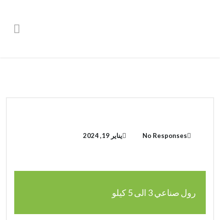
اطلب الان
الدعم والاتصال
No Responses
يناير 19, 2024
رول صناعي 3 الى 5 كيلو