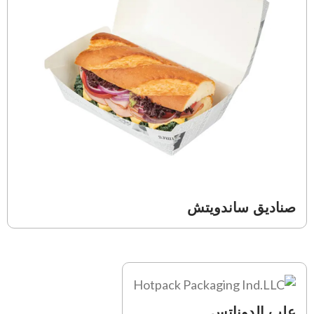
صناديق ساندويتش
علب الدوناتس